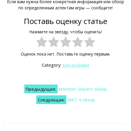
Если вам нужна более конкретная информация или обзор
по определенным аспектам игры — сообщите!
Поставь оценку статье
Нажмите на звезду, чтобы оценить!
Оценок пока нет. Поставьте оценку первым.
Category:
Без рубрики
Навигация
Предыдущая:
Monster Slayers обзор
по
Следующая:
DiRT 4 обзор
записям