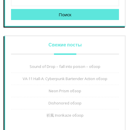
Поиск
Свежие посты
Sound of Drop – fall into poison – обзор
VA-11 Hall-A: Cyberpunk Bartender Action обзор
Neon Prism обзор
Dishonored обзор
祈風 Inorikaze обзор