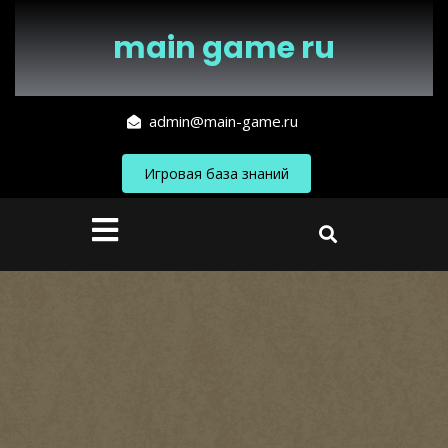
Перейти
к
main game ru
содержимому
admin@main-game.ru
Игровая база знаний
Кнопка
Открыть