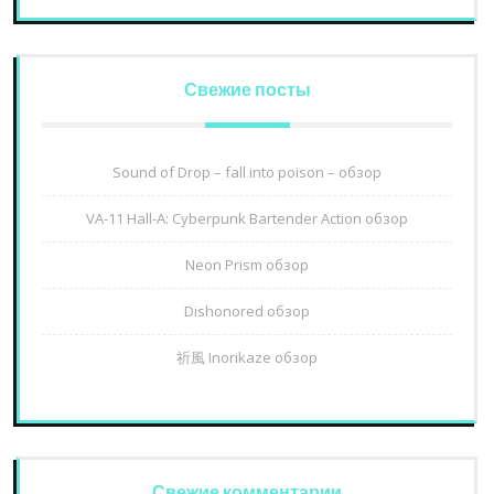
Свежие посты
Sound of Drop – fall into poison – обзор
VA-11 Hall-A: Cyberpunk Bartender Action обзор
Neon Prism обзор
Dishonored обзор
祈風 Inorikaze обзор
Свежие комментарии