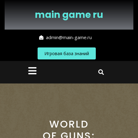
Перейти
к
main game ru
содержимому
admin@main-game.ru
Игровая база знаний
Кнопка
Открыть
WORLD
OF GUNS: