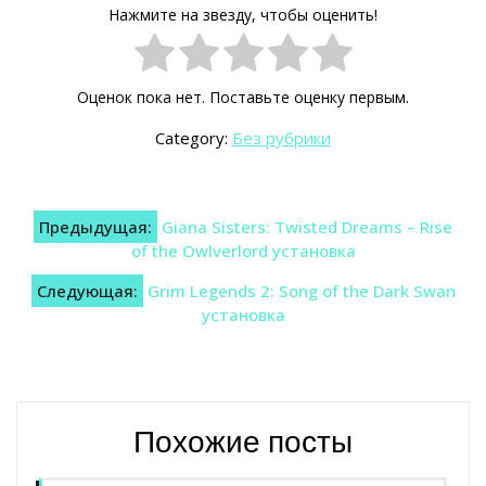
Нажмите на звезду, чтобы оценить!
Оценок пока нет. Поставьте оценку первым.
Category:
Без рубрики
Навигация
Предыдущая:
Giana Sisters: Twisted Dreams – Rise
по
of the Owlverlord установка
записям
Следующая:
Grim Legends 2: Song of the Dark Swan
установка
Похожие посты