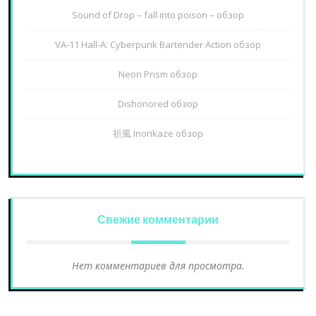
Sound of Drop – fall into poison – обзор
VA-11 Hall-A: Cyberpunk Bartender Action обзор
Neon Prism обзор
Dishonored обзор
祈風 Inorikaze обзор
Свежие комментарии
Нет комментариев для просмотра.