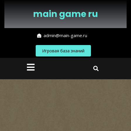
Перейти
к
main game ru
содержимому
admin@main-game.ru
Игровая база знаний
Кнопка
Открыть