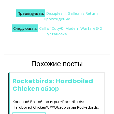
Навигация
Предыдущая:
Disciples II: Gallean’s Return
по
Прохождение
записям
Следующая:
Call of Duty®: Modern Warfare® 2
установка
Похожие посты
Rocketbirds: Hardboiled
Chicken обзор
Конечно! Вот обзор игры *Rocketbirds:
Hardboiled Chicken*: **Обзор игры Rocketbirds:…