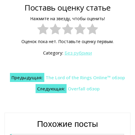
Поставь оценку статье
Нажмите на звезду, чтобы оценить!
Оценок пока нет. Поставьте оценку первым.
Category:
Без рубрики
Навигация
Предыдущая:
The Lord of the Rings Online™ обзор
по
Следующая:
Overfall обзор
записям
Похожие посты