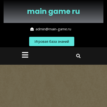
Перейти
к
main game ru
содержимому
admin@main-game.ru
Игровая база знаний
Кнопка
Открыть