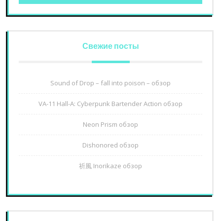
Свежие посты
Sound of Drop – fall into poison – обзор
VA-11 Hall-A: Cyberpunk Bartender Action обзор
Neon Prism обзор
Dishonored обзор
祈風 Inorikaze обзор