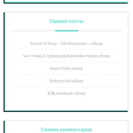
Свежие посты
Sound of Drop – fall into poison – обзор
VA-11 Hall-A: Cyberpunk Bartender Action обзор
Neon Prism обзор
Dishonored обзор
祈風 Inorikaze обзор
Свежие комментарии