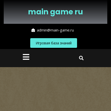
Перейти
к
main game ru
содержимому
admin@main-game.ru
Игровая база знаний
Кнопка
Открыть