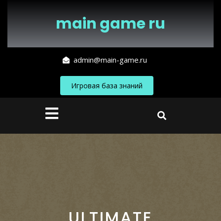
Перейти
к
main game ru
содержимому
admin@main-game.ru
Игровая база знаний
Кнопка
Открыть
ULTIMATE