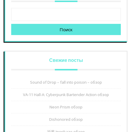
Поиск
Свежие посты
Sound of Drop – fall into poison – обзор
VA-11 Hall-A: Cyberpunk Bartender Action обзор
Neon Prism обзор
Dishonored обзор
祈風 Inorikaze обзор