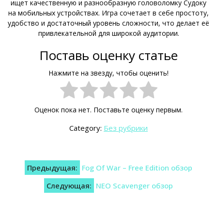
ищет качественную и разнообразную головоломку Судоку
на мобильных устройствах. Игра сочетает в себе простоту,
удобство и достаточный уровень сложности, что делает её
привлекательной для широкой аудитории.
Поставь оценку статье
Нажмите на звезду, чтобы оценить!
Оценок пока нет. Поставьте оценку первым.
Category:
Без рубрики
Навигация
Предыдущая:
Fog Of War – Free Edition обзор
по
Следующая:
NEO Scavenger обзор
записям