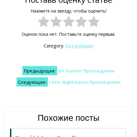
Нажмите на звезду, чтобы оценить!
Оценок пока нет. Поставьте оценку первым.
Category:
Без рубрики
Навигация
Предыдущая:
Jet Gunner Прохождение
по
Следующая:
Little Nightmares Прохождение
записям
Похожие посты