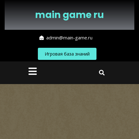
Перейти
к
main game ru
содержимому
admin@main-game.ru
Игровая база знаний
Кнопка
Открыть