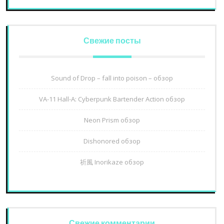
Свежие посты
Sound of Drop – fall into poison – обзор
VA-11 Hall-A: Cyberpunk Bartender Action обзор
Neon Prism обзор
Dishonored обзор
祈風 Inorikaze обзор
Свежие комментарии