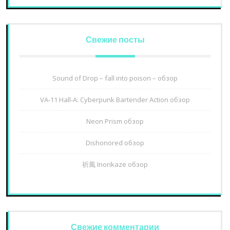
Свежие посты
Sound of Drop – fall into poison – обзор
VA-11 Hall-A: Cyberpunk Bartender Action обзор
Neon Prism обзор
Dishonored обзор
祈風 Inorikaze обзор
Свежие комментарии