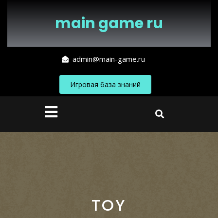
Перейти
к
main game ru
содержимому
admin@main-game.ru
Игровая база знаний
Кнопка
Открыть
TOY