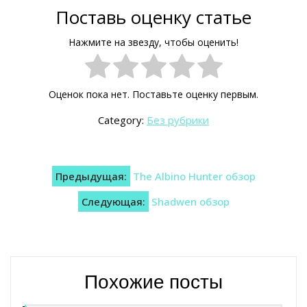
Поставь оценку статье
Нажмите на звезду, чтобы оценить!
Оценок пока нет. Поставьте оценку первым.
Category:
Без рубрики
Навигация
Предыдущая:
The Albino Hunter обзор
по
Следующая:
Shadwen обзор
записям
Похожие посты