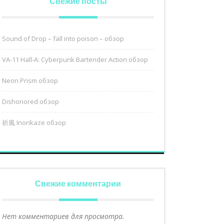
Свежие посты
Sound of Drop – fall into poison – обзор
VA-11 Hall-A: Cyberpunk Bartender Action обзор
Neon Prism обзор
Dishonored обзор
祈風 Inorikaze обзор
Свежие комментарии
Нет комментариев для просмотра.