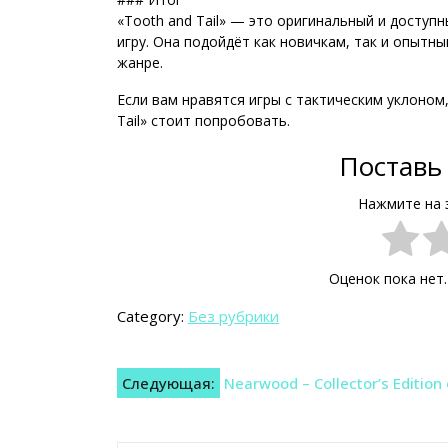
«Tooth and Tail» — это оригинальный и доступ
игру. Она подойдёт как новичкам, так и опытн
жанре.
Если вам нравятся игры с тактическим уклоном
Tail» стоит попробовать.
Поставь 
Нажмите на 
Оценок пока нет
Category:
Без рубрики
Навигация
Следующая:
Nearwood – Collector’s Edition
по