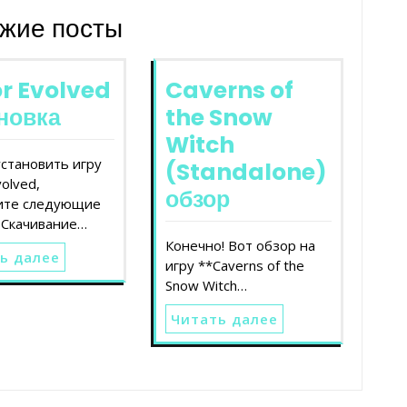
жие посты
r Evolved
Caverns of
новка
the Snow
Witch
становить игру
(Standalone)
volved,
обзор
ите следующие
. Скачивание…
Конечно! Вот обзор на
ь далее
игру **Caverns of the
Snow Witch…
Читать далее