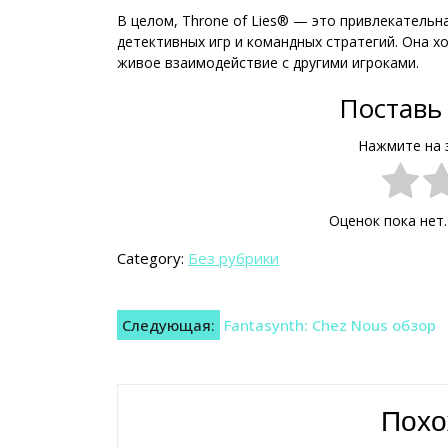
В целом, Throne of Lies® — это привлекательн
детективных игр и командных стратегий. Она хо
живое взаимодействие с другими игроками.
Поставь 
Нажмите на 
Оценок пока нет
Category:
Без рубрики
Навигация
Следующая:
Fantasynth: Chez Nous обзор
по
записям
Похо