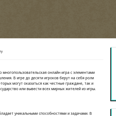
ry
это многопользовательская онлайн-игра с элементами
ления. В игре до десяти игроков берут на себя роли
торых могут оказаться как честные граждане, так и
сударство или вывести всех мирных жителей из игры.
обладает уникальными способностями и задачами. В