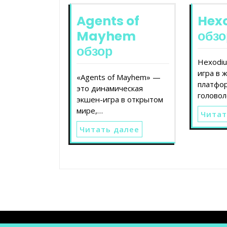
Agents of
Hex
Mayhem
обзо
обзор
Hexodiu
игра в 
«Agents of Mayhem» —
платфо
это динамическая
головол
экшен-игра в открытом
мире,…
Читат
Читать далее