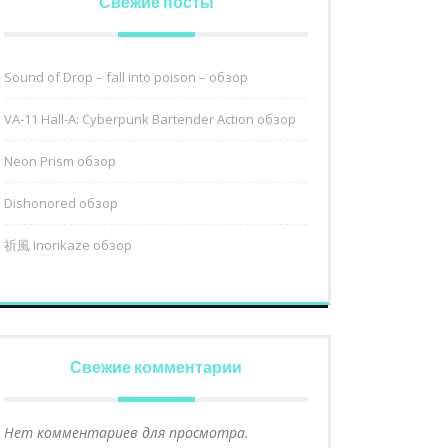
Свежие посты
Sound of Drop – fall into poison – обзор
VA-11 Hall-A: Cyberpunk Bartender Action обзор
Neon Prism обзор
Dishonored обзор
祈風 Inorikaze обзор
Свежие комментарии
Нет комментариев для просмотра.