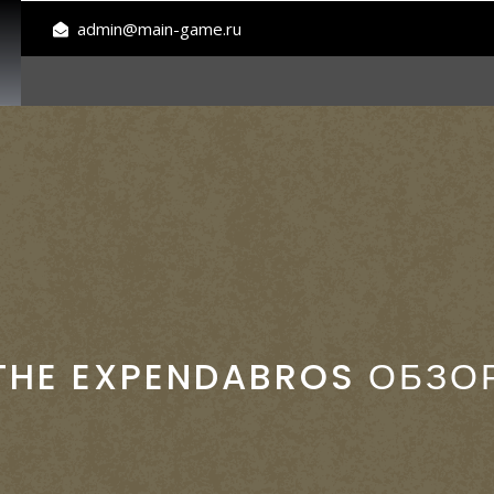
admin@main-game.ru
THE EXPENDABROS ОБЗО