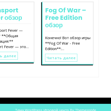
nsport
Fog Of War –
r обзор
Free Edition
обзор
port Fever —
* **Общая
Конечно! Вот обзор игры
ация:**
**Fog Of War - Free
rt Fever — это…
Edition**:…
ь далее
Читать далее
Тема WordPress Игровой центр
By Themespride