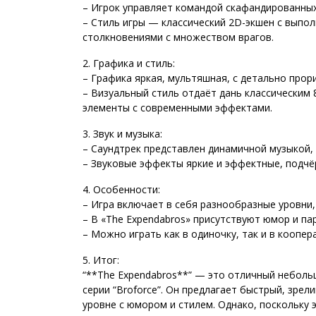
– Игрок управляет командой скафандированных
– Стиль игры — классический 2D-экшен с выпо
столкновениями с множеством врагов.
2. Графика и стиль:
– Графика яркая, мультяшная, с детально про
– Визуальный стиль отдаёт дань классическим 
элементы с современными эффектами.
3. Звук и музыка:
– Саундтрек представлен динамичной музыкой
– Звуковые эффекты яркие и эффектные, подчё
4. Особенности:
– Игра включает в себя разнообразные уровни,
– В «The Expendabros» присутствуют юмор и пар
– Можно играть как в одиночку, так и в коопер
5. Итог:
“**The Expendabros**” — это отличный небол
серии “Broforce”. Он предлагает быстрый, зр
уровне с юмором и стилем. Однако, поскольку