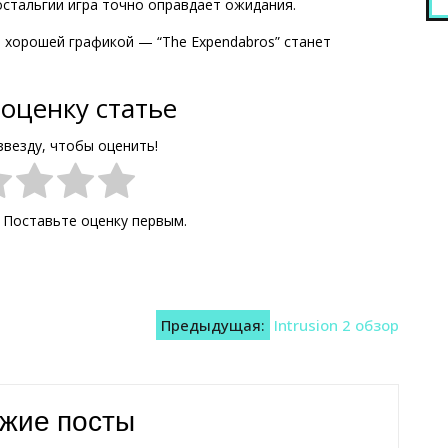
остальгии игра точно оправдает ожидания.
хорошей графикой — “The Expendabros” станет
оценку статье
звезду, чтобы оценить!
. Поставьте оценку первым.
Предыдущая:
Intrusion 2 обзор
жие посты