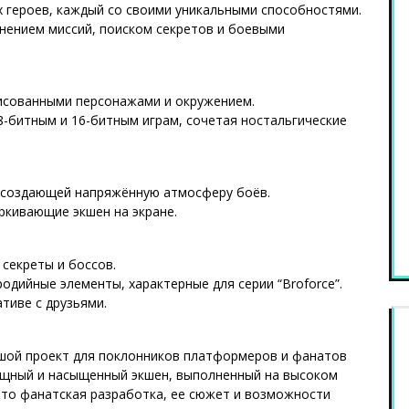
 героев, каждый со своими уникальными способностями.
лнением миссий, поиском секретов и боевыми
рисованными персонажами и окружением.
8-битным и 16-битным играм, сочетая ностальгические
, создающей напряжённую атмосферу боёв.
ркивающие экшен на экране.
 секреты и боссов.
одийные элементы, характерные для серии “Broforce”.
ативе с друзьями.
ьшой проект для поклонников платформеров и фанатов
елищный и насыщенный экшен, выполненный на высоком
 это фанатская разработка, ее сюжет и возможности