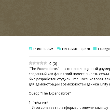
14 июня, 2025
Нет комментариев
1 catego
0
(
0
)
“The Expendabros” — это неполноценный двуме
созданный как фанатский проект в честь сери
был разработан студией Free Lives, которая та
для демонстрации возможностей движка Unity 
Обзор “The Expendabros”:
1. Геймплей:
– Игра сочетает платформер с элементами шут