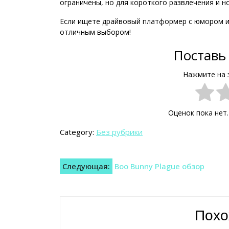
ограничены, но для короткого развлечения и н
Если ищете драйвовый платформер с юмором и 
отличным выбором!
Поставь 
Нажмите на 
Оценок пока нет
Category:
Без рубрики
Навигация
Следующая:
Boo Bunny Plague обзор
по
записям
Похо