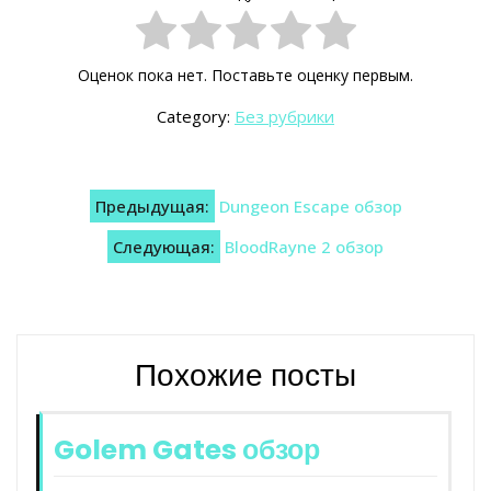
Оценок пока нет. Поставьте оценку первым.
Category:
Без рубрики
Навигация
Предыдущая:
Dungeon Escape обзор
по
Следующая:
BloodRayne 2 обзор
записям
Похожие посты
Golem Gates обзор