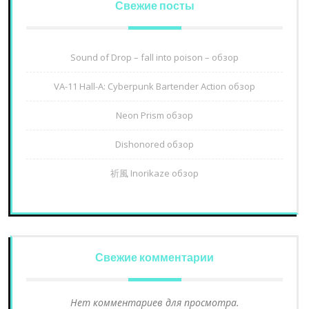
Свежие посты
Sound of Drop – fall into poison – обзор
VA-11 Hall-A: Cyberpunk Bartender Action обзор
Neon Prism обзор
Dishonored обзор
祈風 Inorikaze обзор
Свежие комментарии
Нет комментариев для просмотра.