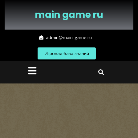
Перейти
к
main game ru
содержимому
admin@main-game.ru
Игровая база знаний
Кнопка
Открыть