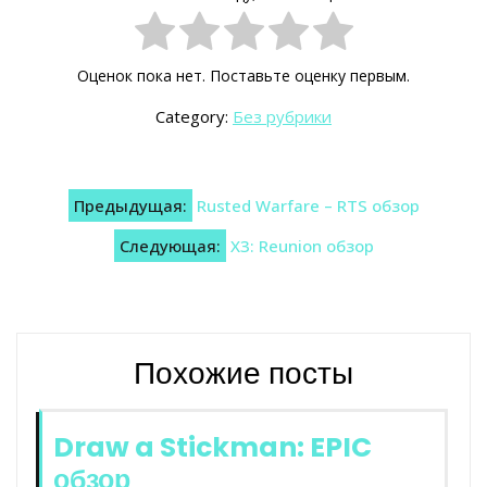
Оценок пока нет. Поставьте оценку первым.
Category:
Без рубрики
Навигация
Предыдущая:
Rusted Warfare – RTS обзор
по
Следующая:
X3: Reunion обзор
записям
Похожие посты
Draw a Stickman: EPIC
обзор