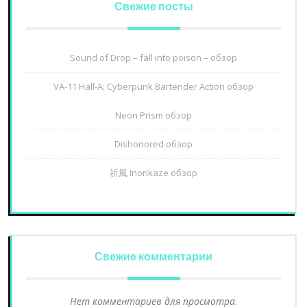
Свежие посты
Sound of Drop – fall into poison – обзор
VA-11 Hall-A: Cyberpunk Bartender Action обзор
Neon Prism обзор
Dishonored обзор
祈風 Inorikaze обзор
Свежие комментарии
Нет комментариев для просмотра.