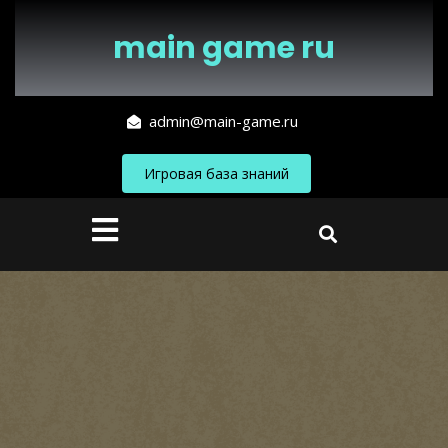
Перейти
к
main game ru
содержимому
admin@main-game.ru
Игровая база знаний
Кнопка
Открыть