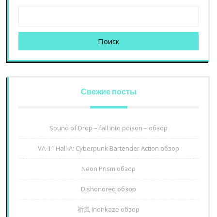
Поиск
Свежие посты
Sound of Drop – fall into poison – обзор
VA-11 Hall-A: Cyberpunk Bartender Action обзор
Neon Prism обзор
Dishonored обзор
祈風 Inorikaze обзор