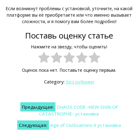
Если возникнут проблемы с установкой, уточните, на какой
платформе вы её приобретаете или что именно вызывает
сложности, и я помогу вам более подробно!
Поставь оценку статье
Нажмите на звезду, чтобы оценить!
Оценок пока нет. Поставьте оценку первым.
Category:
Без рубрики
Навигация
Предыдущая:
CHAOS CODE -NEW SIGN OF
по
CATASTROPHE- установка
записям
Следующая:
Age of Civilizations II установка