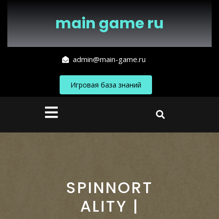
Перейти
к
main game ru
содержимому
admin@main-game.ru
Игровая база знаний
Кнопка
Открыть
SPINNORT
ALITY |