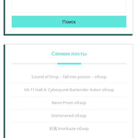
Поиск
Свежие посты
Sound of Drop – fall into poison – обзор
VA-11 Hall-A: Cyberpunk Bartender Action обзор
Neon Prism обзор
Dishonored обзор
祈風 Inorikaze обзор