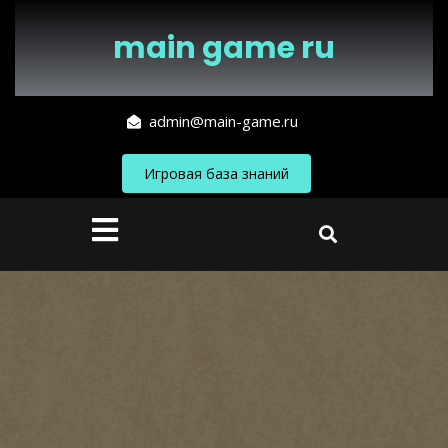
Перейти
к
main game ru
содержимому
admin@main-game.ru
Игровая база знаний
Кнопка
Открыть