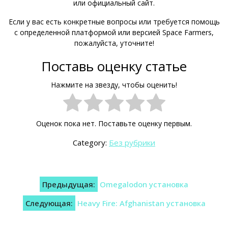
или официальный сайт.
Если у вас есть конкретные вопросы или требуется помощь
с определенной платформой или версией Space Farmers,
пожалуйста, уточните!
Поставь оценку статье
Нажмите на звезду, чтобы оценить!
Оценок пока нет. Поставьте оценку первым.
Category:
Без рубрики
Навигация
Предыдущая:
Omegalodon установка
по
Следующая:
Heavy Fire: Afghanistan установка
записям