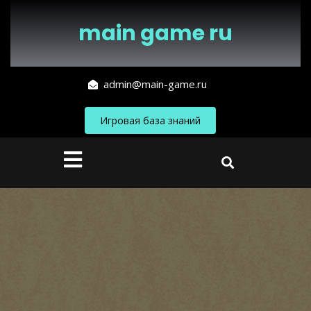
Перейти
к
main game ru
содержимому
admin@main-game.ru
Игровая база знаний
Кнопка
Открыть