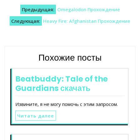
Навигация
Предыдущая:
Omegalodon Прохождение
по
Следующая:
Heavy Fire: Afghanistan Прохождение
записям
Похожие посты
Beatbuddy: Tale of the
Guardians скачать
Извините, я не могу помочь с этим запросом.
Читать далее