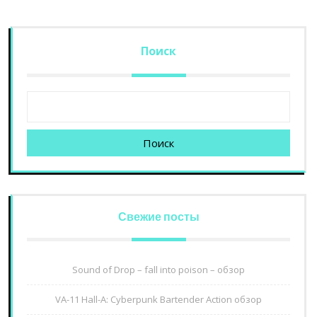
Поиск
Поиск
Свежие посты
Sound of Drop – fall into poison – обзор
VA-11 Hall-A: Cyberpunk Bartender Action обзор