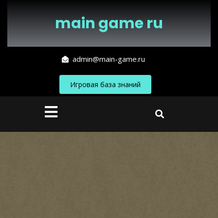
Перейти
к
main game ru
содержимому
admin@main-game.ru
Игровая база знаний
Кнопка
Открыть