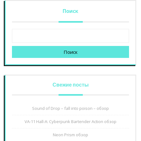
Поиск
Поиск
Свежие посты
Sound of Drop – fall into poison – обзор
VA-11 Hall-A: Cyberpunk Bartender Action обзор
Neon Prism обзор