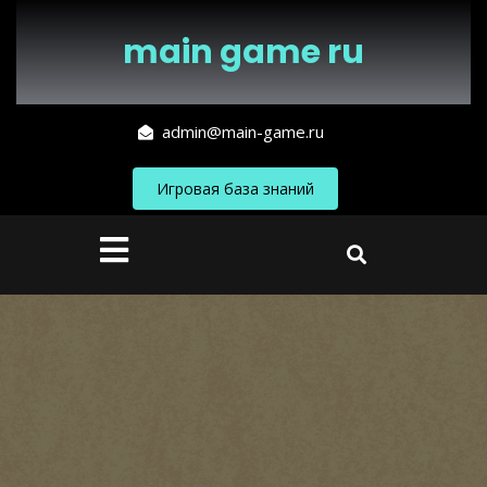
Перейти
к
main game ru
содержимому
admin@main-game.ru
Игровая база знаний
Кнопка
Открыть