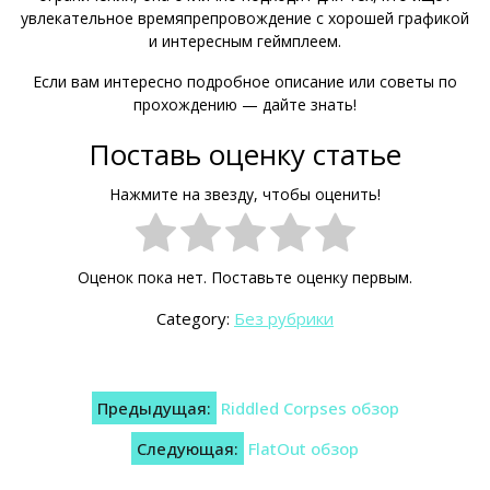
увлекательное времяпрепровождение с хорошей графикой
и интересным геймплеем.
Если вам интересно подробное описание или советы по
прохождению — дайте знать!
Поставь оценку статье
Нажмите на звезду, чтобы оценить!
Оценок пока нет. Поставьте оценку первым.
Category:
Без рубрики
Навигация
Предыдущая:
Riddled Corpses обзор
по
Следующая:
FlatOut обзор
записям