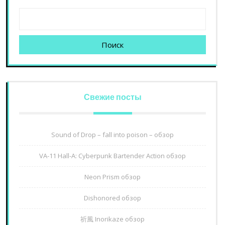
Поиск
Свежие посты
Sound of Drop – fall into poison – обзор
VA-11 Hall-A: Cyberpunk Bartender Action обзор
Neon Prism обзор
Dishonored обзор
祈風 Inorikaze обзор