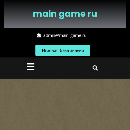
Перейти
к
main game ru
содержимому
admin@main-game.ru
Игровая база знаний
Кнопка
Открыть