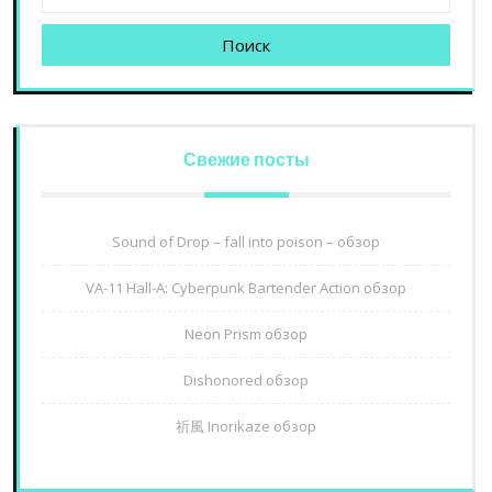
Поиск
Свежие посты
Sound of Drop – fall into poison – обзор
VA-11 Hall-A: Cyberpunk Bartender Action обзор
Neon Prism обзор
Dishonored обзор
祈風 Inorikaze обзор