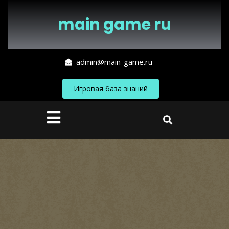
Перейти
к
main game ru
содержимому
admin@main-game.ru
Игровая база знаний
Кнопка
Открыть