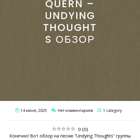
QUERN –
UNDYING
THOUGHT
S ОБЗОР
14 июня, 2025
Нет комментариев
1 category
0
(
0
)
Конечно! Вот обзор на песню “Undying Thoughts” группы