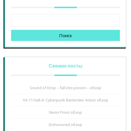
Поиск
Свежие посты
Sound of Drop – fall into poison – обзор
VA-11 Hall-A: Cyberpunk Bartender Action обзор
Neon Prism обзор
Dishonored обзор