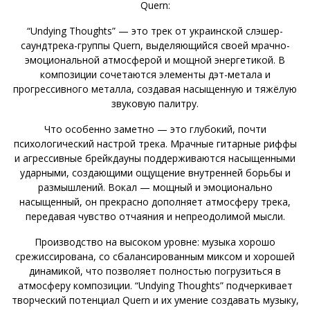
Quern:
“Undying Thoughts” — это трек от украинской слэшер-
саундтрека-группы Quern, выделяющийся своей мрачно-
эмоциональной атмосферой и мощной энергетикой. В
композиции сочетаются элементы дэт-метала и
прогрессивного металла, создавая насыщенную и тяжёлую
звуковую палитру.
Что особенно заметно — это глубокий, почти
психологический настрой трека. Мрачные гитарные риффы
и агрессивные брейкдауны поддерживаются насыщенными
ударными, создающими ощущение внутренней борьбы и
размышлений. Вокал — мощный и эмоционально
насыщенный, он прекрасно дополняет атмосферу трека,
передавая чувство отчаяния и непреодолимой мысли.
Производство на высоком уровне: музыка хорошо
срежиссирована, со сбалансированным миксом и хорошей
динамикой, что позволяет полностью погрузиться в
атмосферу композиции. “Undying Thoughts” подчеркивает
творческий потенциал Quern и их умение создавать музыку,