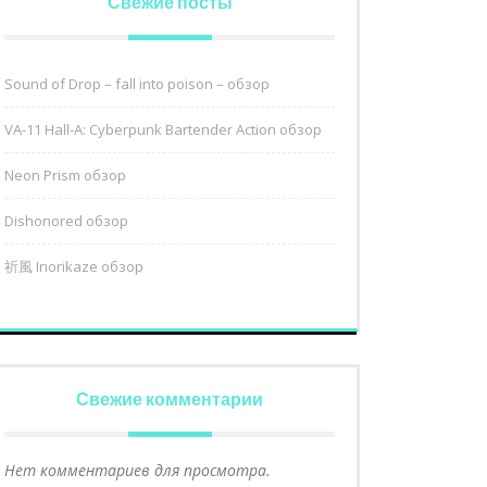
Свежие посты
Sound of Drop – fall into poison – обзор
VA-11 Hall-A: Cyberpunk Bartender Action обзор
Neon Prism обзор
Dishonored обзор
祈風 Inorikaze обзор
Свежие комментарии
Нет комментариев для просмотра.