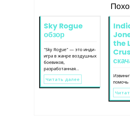
Похо
Sky Rogue
Ind
обзор
Jon
the 
"Sky Rogue" — это инди-
Cru
игра в жанре воздушных
скач
боевиков,
разработанная…
Извинит
Читать далее
помочь 
Читат