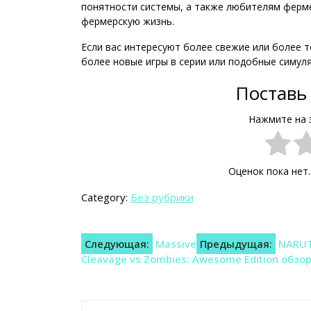
понятности системы, а также любителям ферме
фермерскую жизнь.
Если вас интересуют более свежие или более 
более новые игры в серии или подобные симул
Поставь 
Нажмите на 
Оценок пока нет
Category:
Без рубрики
Навигация
Следующая:
Massive
Предыдущая:
NARUT
Cleavage vs Zombies: Awesome Edition обзо
по
записям