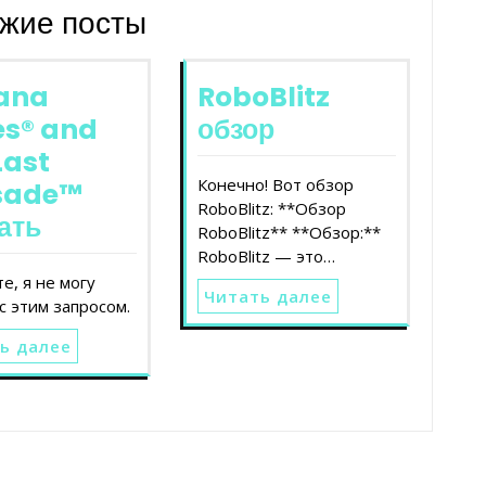
жие посты
iana
RoboBlitz
es® and
обзор
Last
Конечно! Вот обзор
sade™
RoboBlitz: **Обзор
ать
RoboBlitz** **Обзор:**
RoboBlitz — это…
е, я не могу
Читать далее
с этим запросом.
ь далее