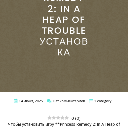
2: IN A
HEAP OF
TROUBLE
УСТАНОВ
КА
14 июня, 2025
Нет комментариев
1 category
0
(
0
)
Чтобы установить игру **Princess Remedy 2: In A Heap of