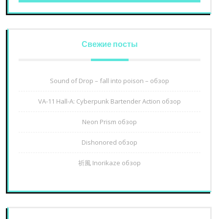
Свежие посты
Sound of Drop – fall into poison – обзор
VA-11 Hall-A: Cyberpunk Bartender Action обзор
Neon Prism обзор
Dishonored обзор
祈風 Inorikaze обзор