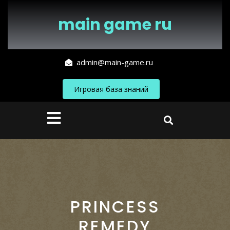
Перейти
к
main game ru
содержимому
admin@main-game.ru
Игровая база знаний
Кнопка
Открыть
PRINCESS
REMEDY