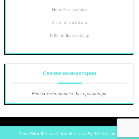
Neon Prism обзор
Dishonored обзор
祈風 Inorikaze обзор
Свежие комментарии
Нет комментариев для просмотра.
Тема WordPress Игровой центр
By Themespride