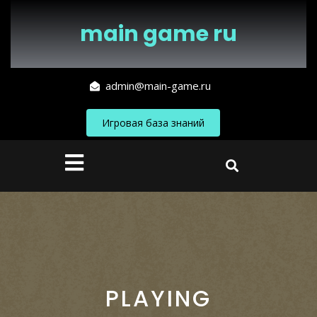
Перейти
к
main game ru
содержимому
admin@main-game.ru
Игровая база знаний
Кнопка
Открыть
PLAYING