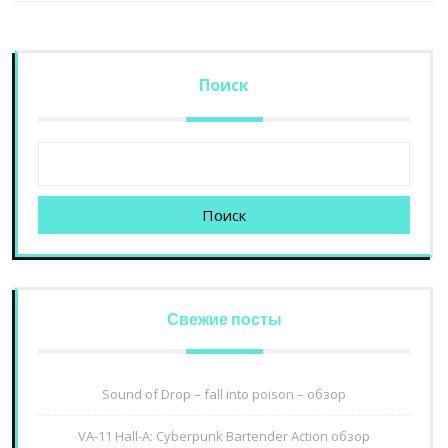
Поиск
Поиск
Свежие посты
Sound of Drop – fall into poison – обзор
VA-11 Hall-A: Cyberpunk Bartender Action обзор