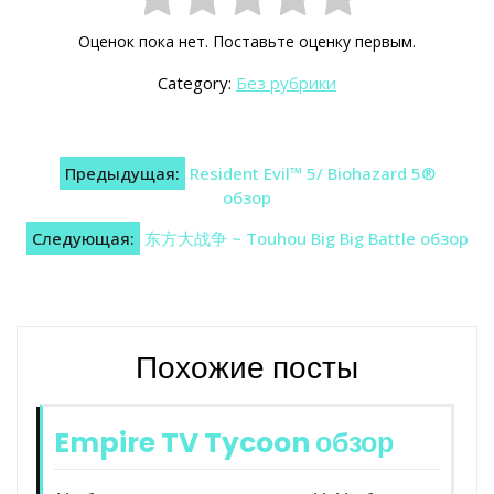
Оценок пока нет. Поставьте оценку первым.
Category:
Без рубрики
Навигация
Предыдущая:
Resident Evil™ 5/ Biohazard 5®
по
обзор
записям
Следующая:
东方大战争 ~ Touhou Big Big Battle обзор
Похожие посты
Empire TV Tycoon обзор