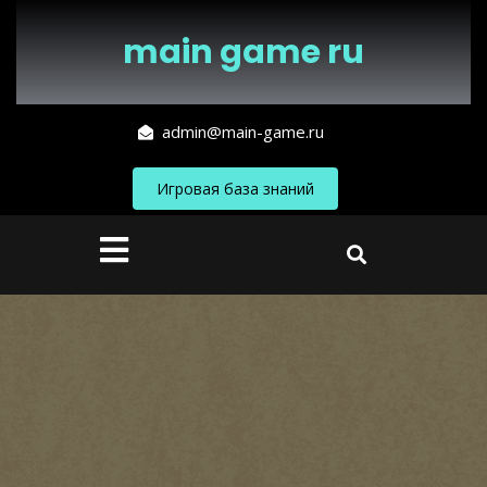
Перейти
к
main game ru
содержимому
admin@main-game.ru
Игровая база знаний
Кнопка
Открыть