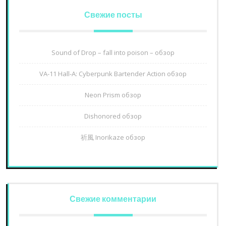
Свежие посты
Sound of Drop – fall into poison – обзор
VA-11 Hall-A: Cyberpunk Bartender Action обзор
Neon Prism обзор
Dishonored обзор
祈風 Inorikaze обзор
Свежие комментарии