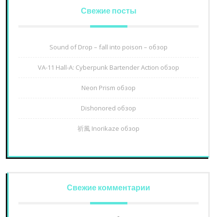
Свежие посты
Sound of Drop – fall into poison – обзор
VA-11 Hall-A: Cyberpunk Bartender Action обзор
Neon Prism обзор
Dishonored обзор
祈風 Inorikaze обзор
Свежие комментарии