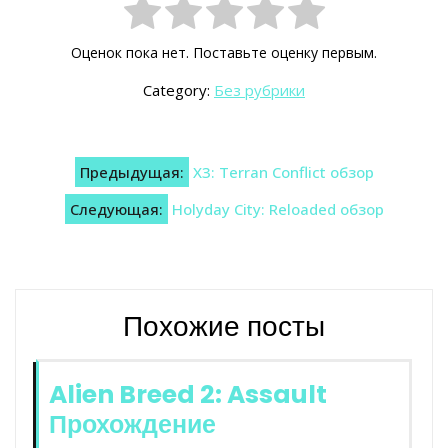
Оценок пока нет. Поставьте оценку первым.
Category:
Без рубрики
Навигация
Предыдущая:
X3: Terran Conflict обзор
по
Следующая:
Holyday City: Reloaded обзор
записям
Похожие посты
Alien Breed 2: Assault
Прохождение