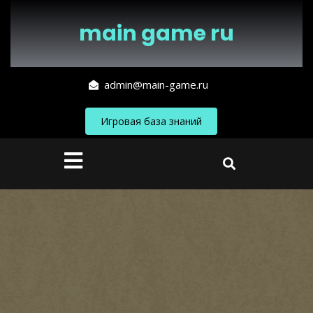
Перейти
к
main game ru
содержимому
admin@main-game.ru
Игровая база знаний
Кнопка
Открыть