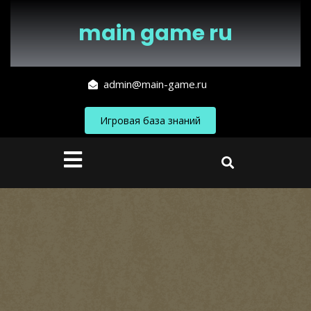
Перейти
к
main game ru
содержимому
admin@main-game.ru
Игровая база знаний
Кнопка
Открыть