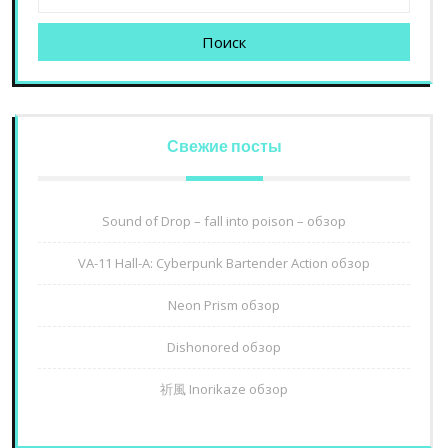
Поиск
Свежие посты
Sound of Drop – fall into poison – обзор
VA-11 Hall-A: Cyberpunk Bartender Action обзор
Neon Prism обзор
Dishonored обзор
祈風 Inorikaze обзор