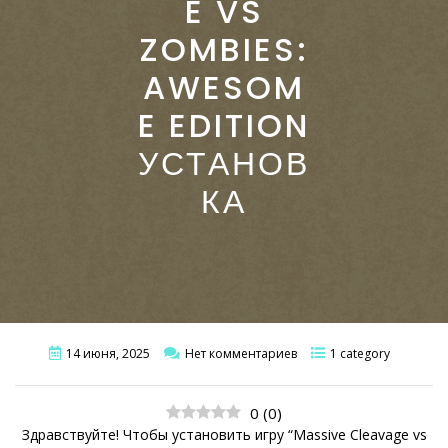
E VS
ZOMBIES:
AWESOM
E EDITION
УСТАНОВ
КА
14 июня, 2025
Нет комментариев
1 category
0
(
0
)
Здравствуйте! Чтобы установить игру “Massive Cleavage vs