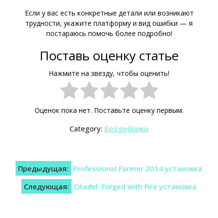
Если у вас есть конкретные детали или возникают
трудности, укажите платформу и вид ошибки — я
постараюсь помочь более подробно!
Поставь оценку статье
Нажмите на звезду, чтобы оценить!
Оценок пока нет. Поставьте оценку первым.
Category:
Без рубрики
Навигация
Предыдущая:
Professional Farmer 2014 установка
по
Следующая:
Citadel: Forged with Fire установка
записям