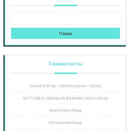
Поиск
Свежие посты
Sound of Drop – fall into poison – обзор
VA-11 Hall-A: Cyberpunk Bartender Action обзор
Neon Prism обзор
Dishonored обзор