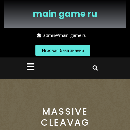
Перейти
к
main game ru
содержимому
admin@main-game.ru
Игровая база знаний
Кнопка
Открыть
MASSIVE
CLEAVAG