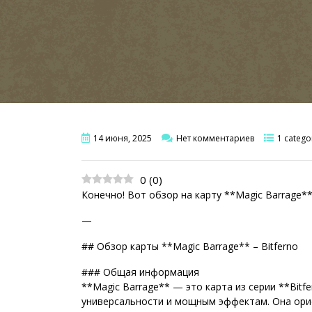
14 июня, 2025
Нет комментариев
1 catego
0
(
0
)
Конечно! Вот обзор на карту **Magic Barrage** 
—
## Обзор карты **Magic Barrage** – Bitferno
### Общая информация
**Magic Barrage** — это карта из серии **Bitf
универсальности и мощным эффектам. Она орие