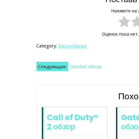
Нажмите на 
Оценок пока нет
Category:
Без рубрики
Навигация
Следующая:
Quintet обзор
по
записям
Похо
Call of Duty®
Gat
2 обзор
обзо