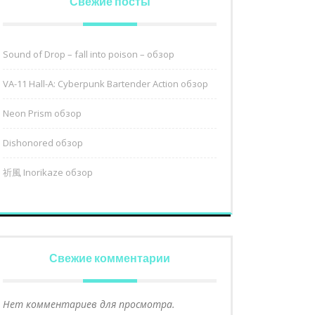
Свежие посты
Sound of Drop – fall into poison – обзор
VA-11 Hall-A: Cyberpunk Bartender Action обзор
Neon Prism обзор
Dishonored обзор
祈風 Inorikaze обзор
Свежие комментарии
Нет комментариев для просмотра.