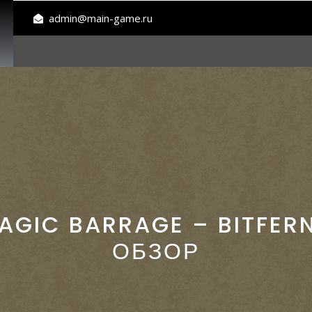
admin@main-game.ru
AGIC BARRAGE – BITFER
ОБЗОР