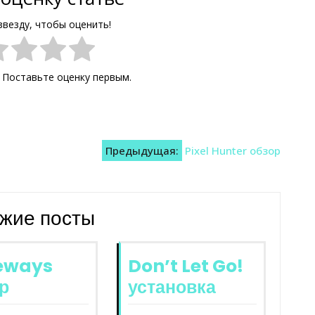
звезду, чтобы оценить!
. Поставьте оценку первым.
Предыдущая:
Pixel Hunter обзор
жие посты
eways
Don’t Let Go!
р
установка