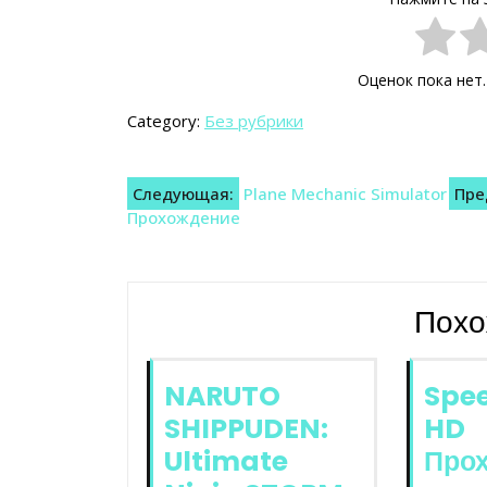
Оценок пока нет
Category:
Без рубрики
Навигация
Следующая:
Plane Mechanic Simulator
Пре
Прохождение
по
записям
Похо
NARUTO
Spee
SHIPPUDEN:
HD
Ultimate
Про