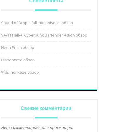
Свежие посты
Sound of Drop – fall into poison – обзор
VA-11 Hall-A: Cyberpunk Bartender Action обзор
Neon Prism обзор
Dishonored обзор
祈風 Inorikaze обзор
Свежие комментарии
Нет комментариев для просмотра.