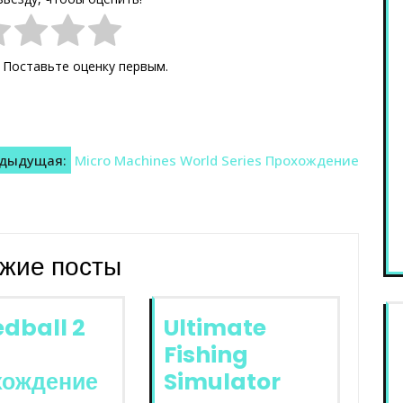
. Поставьте оценку первым.
дыдущая:
Micro Machines World Series Прохождение
жие посты
dball 2
Ultimate
Fishing
хождение
Simulator