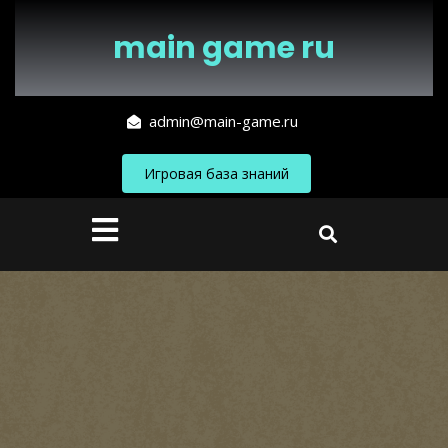
Перейти
к
main game ru
содержимому
admin@main-game.ru
Игровая база знаний
Кнопка
Открыть