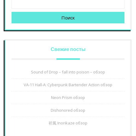
Поиск
Свежие посты
Sound of Drop – fall into poison – обзор
VA-11 Hall-A: Cyberpunk Bartender Action обзор
Neon Prism обзор
Dishonored обзор
祈風 Inorikaze обзор