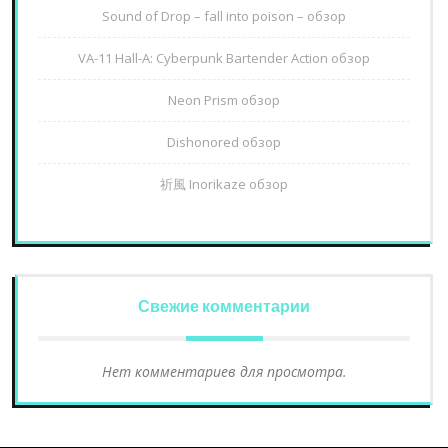
Sound of Drop – fall into poison – обзор
VA-11 Hall-A: Cyberpunk Bartender Action обзор
Neon Prism обзор
Dishonored обзор
祈風 Inorikaze обзор
Свежие комментарии
Нет комментариев для просмотра.