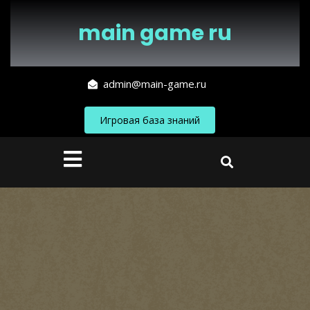
Перейти
к
main game ru
содержимому
admin@main-game.ru
Игровая база знаний
Кнопка
Открыть