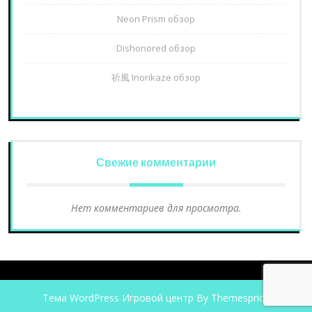
Neon Prism обзор
Dishonored обзор
祈風 Inorikaze обзор
Свежие комментарии
Нет комментариев для просмотра.
Тема WordPress Игровой центр
By Themespride