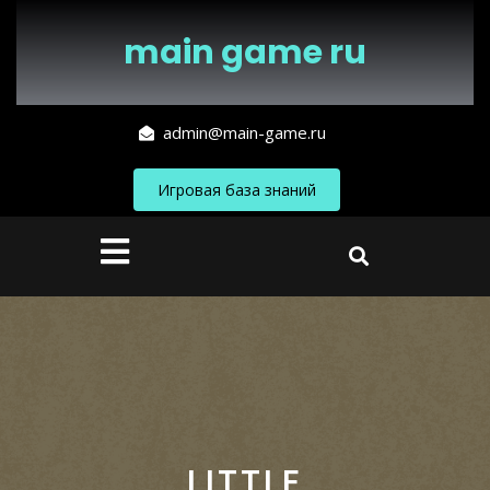
Перейти
к
main game ru
содержимому
admin@main-game.ru
Игровая база знаний
Кнопка
Открыть
LITTLE