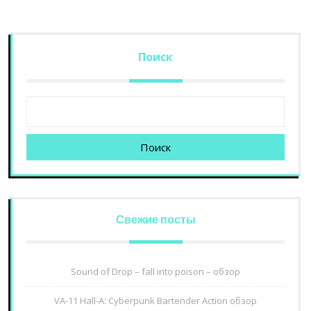
Поиск
Поиск
Свежие посты
Sound of Drop – fall into poison – обзор
VA-11 Hall-A: Cyberpunk Bartender Action обзор