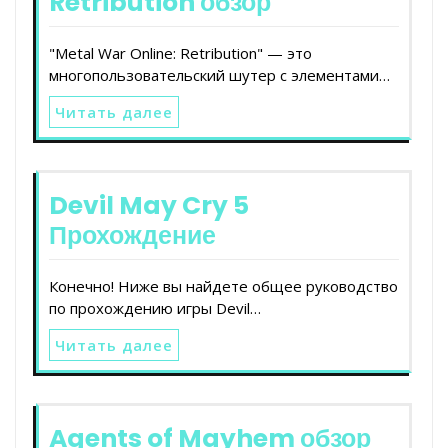
Retribution обзор
"Metal War Online: Retribution" — это
многопользовательский шутер с элементами…
Читать далее
Devil May Cry 5
Прохождение
Конечно! Ниже вы найдете общее руководство
по прохождению игры Devil…
Читать далее
Agents of Mayhem обзор