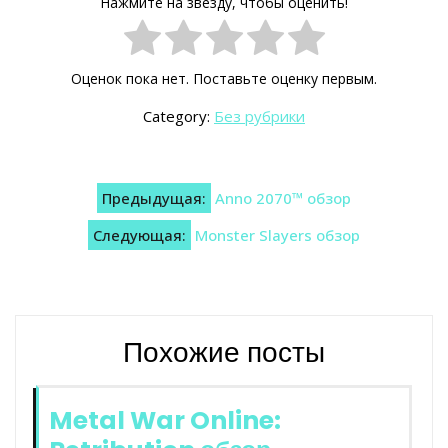
Нажмите на звезду, чтобы оценить!
Оценок пока нет. Поставьте оценку первым.
Category:
Без рубрики
Навигация
Предыдущая:
Anno 2070™ обзор
по
Следующая:
Monster Slayers обзор
записям
Похожие посты
Metal War Online: