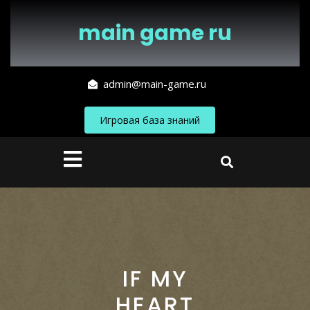
Перейти
к
main game ru
содержимому
admin@main-game.ru
Игровая база знаний
Кнопка
Открыть
IF MY
HEART