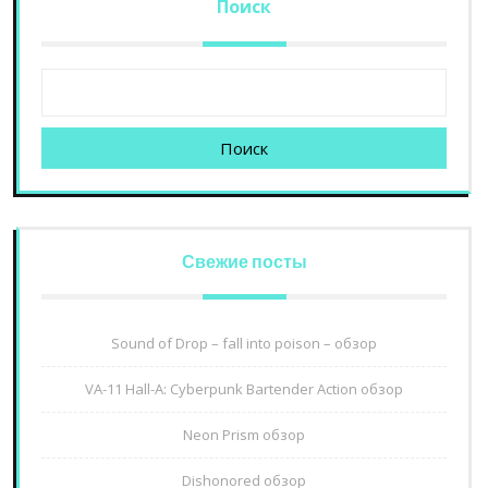
Поиск
Поиск
Свежие посты
Sound of Drop – fall into poison – обзор
VA-11 Hall-A: Cyberpunk Bartender Action обзор
Neon Prism обзор
Dishonored обзор