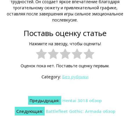
трудностей. Он создает яркое впечатление благодаря
трогательному сюжету и привлекательной графике,
оставляя после завершения игры сильное эмоциональное
послевкусие.
Поставь оценку статье
Нажмите на звезду, чтобы оценить!
Оценок пока нет. Поставьте оценку первым.
Category:
Без рубрики
Навигация
Предыдущая:
Hentai 3018 обзор
по
Следующая:
Battlefleet Gothic: Armada обзор
записям