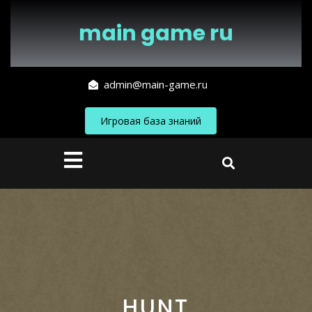
Перейти
к
main game ru
содержимому
admin@main-game.ru
Игровая база знаний
Кнопка
Открыть
HUNT