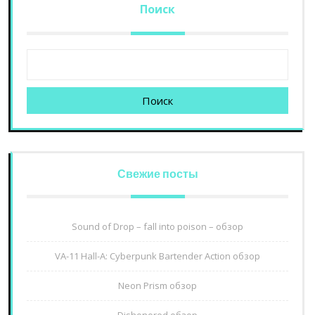
Поиск
Поиск
Свежие посты
Sound of Drop – fall into poison – обзор
VA-11 Hall-A: Cyberpunk Bartender Action обзор
Neon Prism обзор
Dishonored обзор