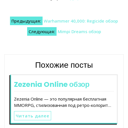
Навигация
Предыдущая:
Warhammer 40,000: Regicide обзор
по
Следующая:
Mimpi Dreams обзор
записям
Похожие посты
Zezenia Online обзор
Zezenia Online — это популярная бесплатная
MMORPG, стилизованная под ретро-колорит…
Читать далее