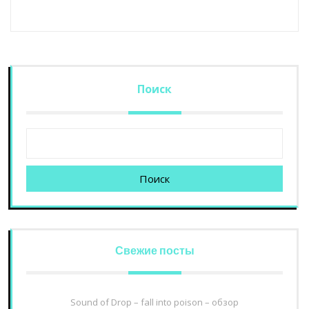
Поиск
Поиск
Свежие посты
Sound of Drop – fall into poison – обзор