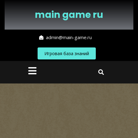
Перейти
к
main game ru
содержимому
admin@main-game.ru
Игровая база знаний
Кнопка
Открыть