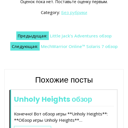
Оценок пока нет. Поставьте оценку первым.
Category:
Без рубрики
Навигация
Предыдущая:
Little Jack’s Adventures обзор
по
Следующая:
MechWarrior Online™ Solaris 7 обзор
записям
Похожие посты
Unholy Heights обзор
Конечно! Вот обзор игры **Unholy Heights**:
**Обзор игры Unholy Heights**…