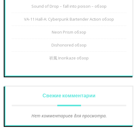
Sound of Drop – fall into poison – обзор
VA-11 Hall-A: Cyberpunk Bartender Action обзор
Neon Prism обзор
Dishonored обзор
祈風 Inorikaze обзор
Свежие комментарии
Нет комментариев для просмотра.