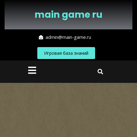
Перейти
к
main game ru
содержимому
admin@main-game.ru
Игровая база знаний
Кнопка
Открыть