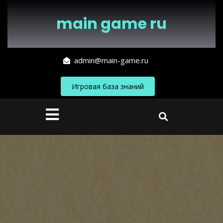
Перейти
к
main game ru
содержимому
admin@main-game.ru
Игровая база знаний
Кнопка
Открыть