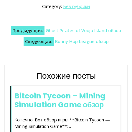
Category:
Без рубрики
Навигация
Предыдущая:
Ghost Pirates of Vooju Island обзор
по
Следующая:
Bunny Hop League обзор
записям
Похожие посты
Bitcoin Tycoon – Mining
Simulation Game обзор
Конечно! Вот обзор игры **Bitcoin Tycoon —
Mining Simulation Game**:…