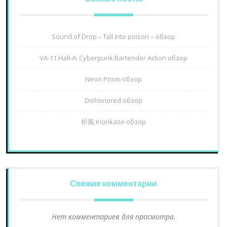
Sound of Drop – fall into poison – обзор
VA-11 Hall-A: Cyberpunk Bartender Action обзор
Neon Prism обзор
Dishonored обзор
祈風 Inorikaze обзор
Свежие комментарии
Нет комментариев для просмотра.