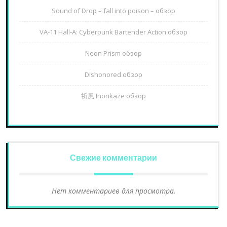
Sound of Drop – fall into poison – обзор
VA-11 Hall-A: Cyberpunk Bartender Action обзор
Neon Prism обзор
Dishonored обзор
祈風 Inorikaze обзор
Свежие комментарии
Нет комментариев для просмотра.