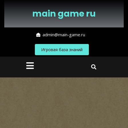
Перейти
к
main game ru
содержимому
admin@main-game.ru
Игровая база знаний
Кнопка
Открыть