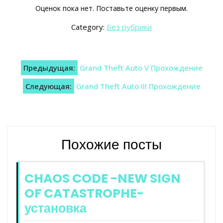
Оценок пока нет. Поставьте оценку первым.
Category:
Без рубрики
Навигация
Предыдущая:
Grand Theft Auto V Прохождение
по
Следующая:
Grand Theft Auto III Прохождение
записям
Похожие посты
CHAOS CODE -NEW SIGN
OF CATASTROPHE-
установка