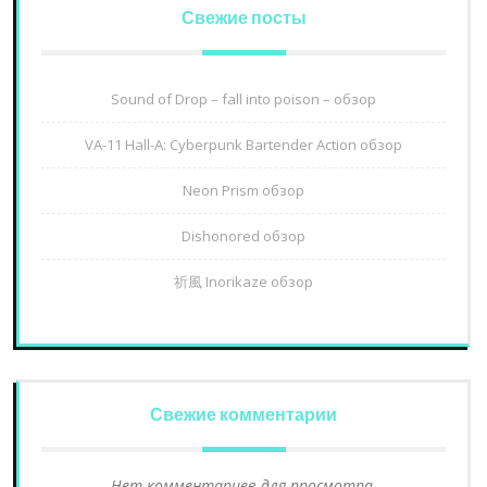
Свежие посты
Sound of Drop – fall into poison – обзор
VA-11 Hall-A: Cyberpunk Bartender Action обзор
Neon Prism обзор
Dishonored обзор
祈風 Inorikaze обзор
Свежие комментарии
Нет комментариев для просмотра.