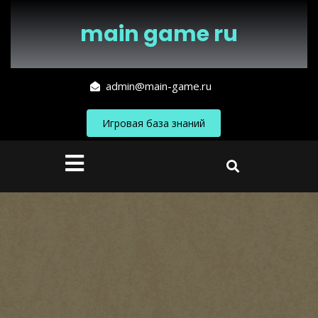
Перейти
к
main game ru
содержимому
admin@main-game.ru
Игровая база знаний
Кнопка
Открыть