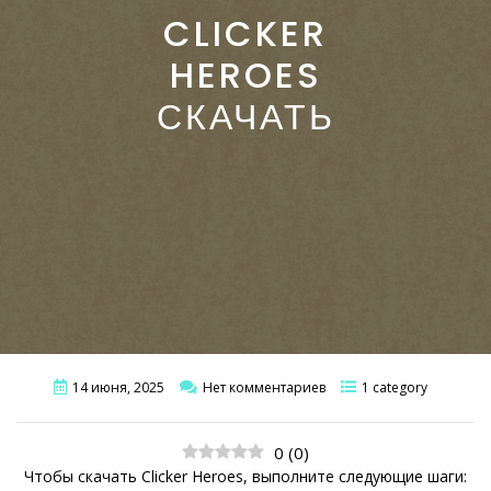
CLICKER
HEROES
СКАЧАТЬ
14 июня, 2025
Нет комментариев
1 category
0
(
0
)
Чтобы скачать Clicker Heroes, выполните следующие шаги: