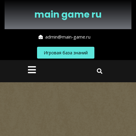
Перейти
к
main game ru
содержимому
admin@main-game.ru
Игровая база знаний
Кнопка
Открыть