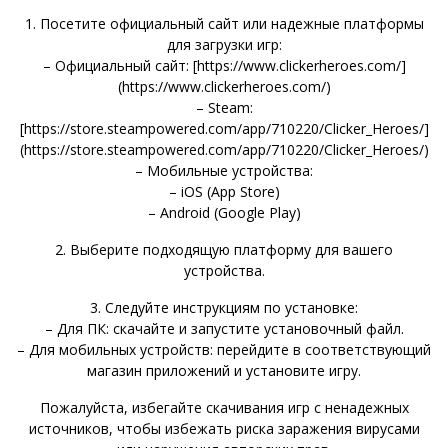
1. Посетите официальный сайт или надежные платформы
для загрузки игр:
– Официальный сайт: [https://www.clickerheroes.com/]
(https://www.clickerheroes.com/)
– Steam:
[https://store.steampowered.com/app/710220/Clicker_Heroes/]
(https://store.steampowered.com/app/710220/Clicker_Heroes/)
– Мобильные устройства:
– iOS (App Store)
– Android (Google Play)
2. Выберите подходящую платформу для вашего
устройства.
3. Следуйте инструкциям по установке:
– Для ПК: скачайте и запустите установочный файл.
– Для мобильных устройств: перейдите в соответствующий
магазин приложений и установите игру.
Пожалуйста, избегайте скачивания игр с ненадежных
источников, чтобы избежать риска заражения вирусами