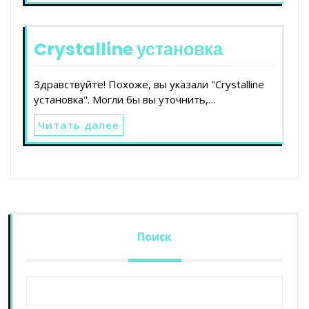
Crystalline установка
Здравствуйте! Похоже, вы указали "Crystalline
установка". Могли бы вы уточнить,…
Читать далее
Поиск