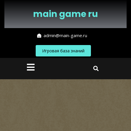
Перейти
к
main game ru
содержимому
admin@main-game.ru
Игровая база знаний
Кнопка
Открыть