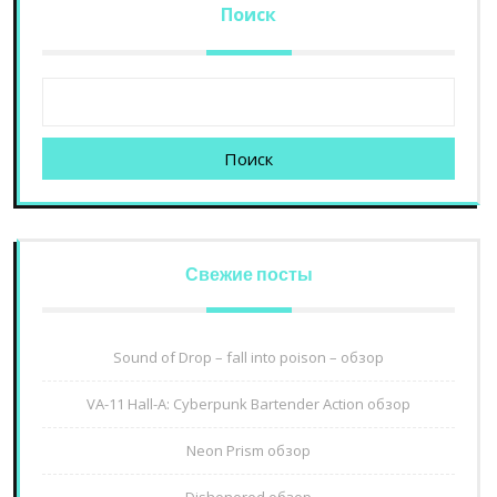
Поиск
Поиск
Свежие посты
Sound of Drop – fall into poison – обзор
VA-11 Hall-A: Cyberpunk Bartender Action обзор
Neon Prism обзор
Dishonored обзор