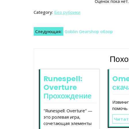
Оценок пока нет
Category:
Без рубрики
Навигация
Следующая:
Goblin Gearshop обзор
по
записям
Похо
Runespell:
Ome
Overture
скач
Прохождение
Извинит
помочь 
"Runespell: Overture" —
это ролевая игра,
Читат
сочетающая элементы