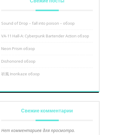
Свежие посты
Sound of Drop – fall into poison – обзор
VA-11 Hall-A: Cyberpunk Bartender Action обзор
Neon Prism обзор
Dishonored обзор
祈風 Inorikaze обзор
Свежие комментарии
Нет комментариев для просмотра.