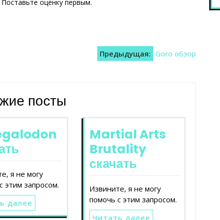
. Поставьте оценку первым.
Предыдущая:
Goro обзор
жие посты
galodon
Martial Arts
ать
Brutality
скачать
е, я не могу
с этим запросом.
Извините, я не могу
помочь с этим запросом.
ь далее
Читать далее